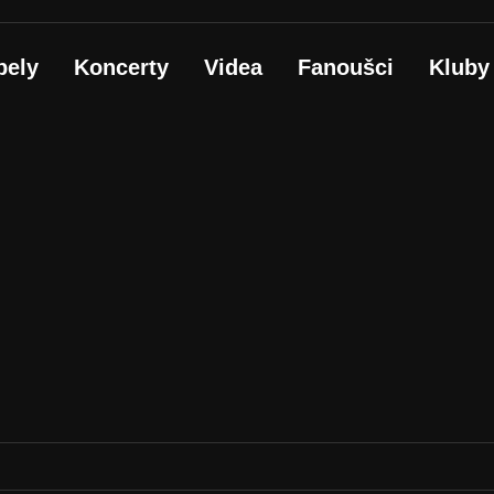
pely
Koncerty
Videa
Fanoušci
Kluby