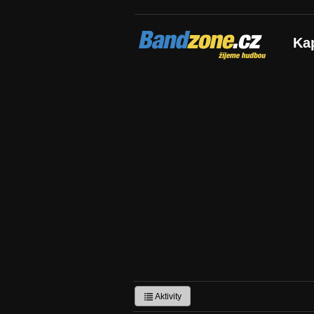
Bandzone.cz
Ka
žijeme hudbou
Aktivity