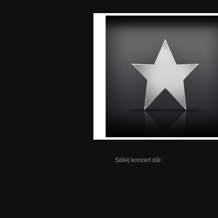
Sdílej koncert dál: