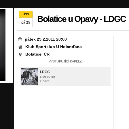
ÚNO
Bolatice u Opavy - LDGC
pá 25
pátek 25.2.2011 20:00
Klub Sportklub U Holanďana
Bolatice, ČR
VYSTUPUJÍCÍ KAPELY:
LDGC
crossover
Opava