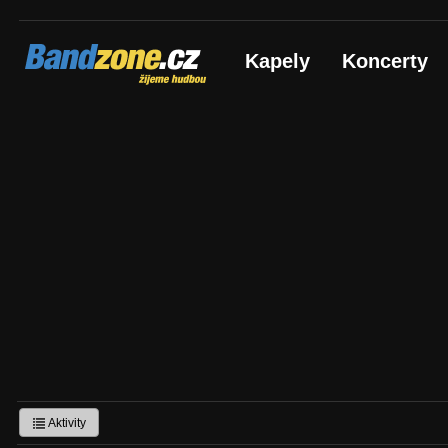
Bandzone.cz
Kapely
Koncerty
žijeme hudbou
Aktivity