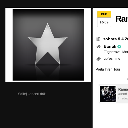
DUB
Ra
so 09
sobota 9.4.2
Barrák
Fügnerova, Morav
upřesníme
Porta Inferi Tour
Rama
Sdílej koncert dál:
metal
Hradec