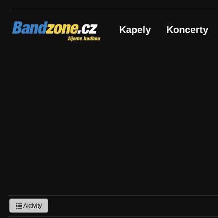
Bandzone.cz
Kapely
Koncerty
žijeme hudbou
Aktivity