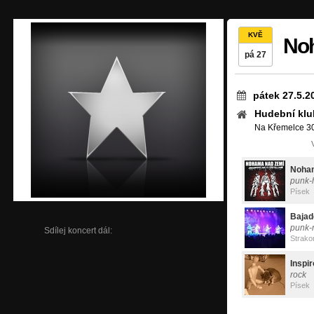
KVĚ
Noh
pá 27
pátek 27.5.2
Hudební klu
Na Křemelce 30
Noham
punk-
Písek
Bajad
punk-
Sdílej koncert dál:
Strako
Inspir
rock
Písek