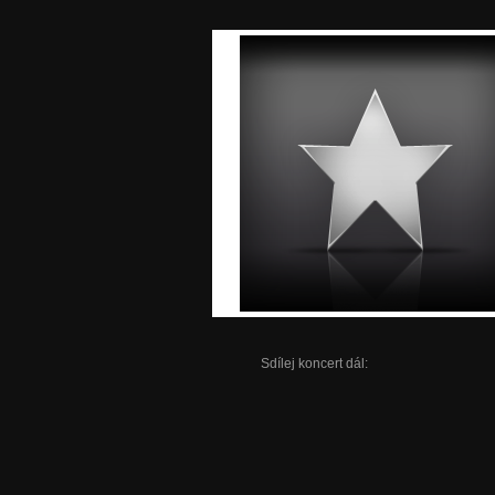
Sdílej koncert dál: