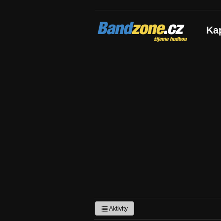
Bandzone.cz
Ka
žijeme hudbou
Aktivity