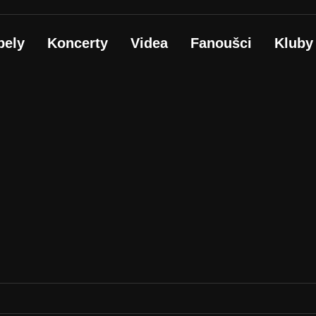
pely
Koncerty
Videa
Fanoušci
Kluby