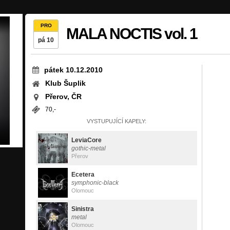
PRO
MALA NOCTIS vol. 1
pá 10
pátek 10.12.2010
Klub Šuplik
Přerov, ČR
70,-
VYSTUPUJÍCÍ KAPELY:
LeviaCore
gothic-metal
Přerov
Ecetera
symphonic-black
Olomouc
Sinistra
metal
Olomouc