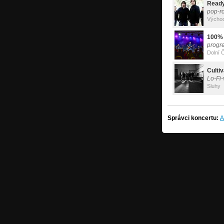
Ready
pop-r
Výcho
100%
progr
Dolní 
Cultiv
Lo-Fi-
Sluhy
Správci koncertu:
A