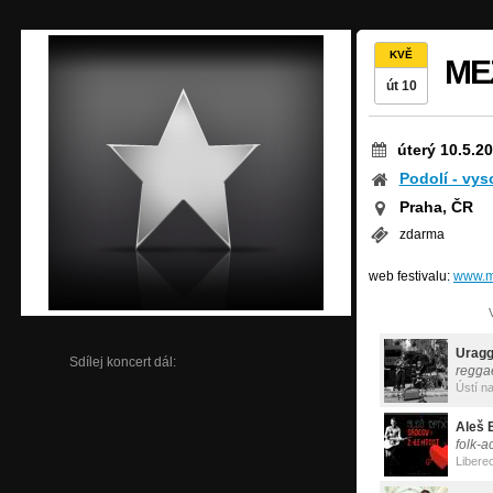
KVĚ
ME
út 10
úterý 10.5.2
Podolí - vys
Praha, ČR
zdarma
web festivalu:
www.m
Sdílej koncert dál:
regga
Ústí n
Aleš B
folk-a
Libere