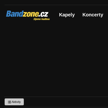
Bandzone.cz
Kapely
Koncerty
žijeme hudbou
Aktivity