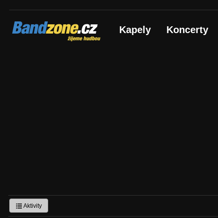
Bandzone.cz
Kapely
Koncerty
žijeme hudbou
Aktivity