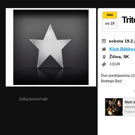
ÚNO
Tri
so 19
sobota 19.2.
Klub Bábkov
Žilina, SK
3 EUR
Dve predstavenia (18
Bodega Bay!
Sdílej koncert dál:
Matt 
electr
Rajeck