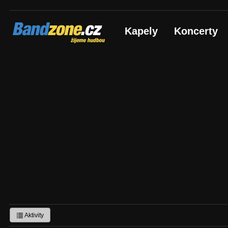
Bandzone.cz
Kapely
Koncerty
žijeme hudbou
Aktivity