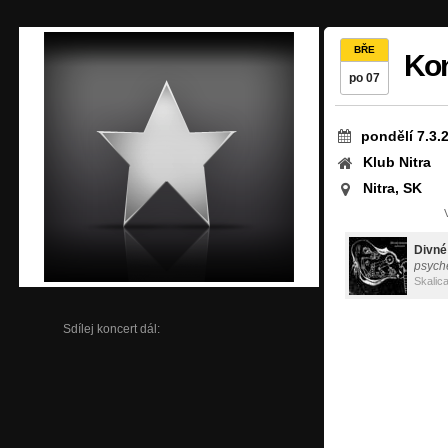
BŘE
Kon
po 07
pondělí 7.3.
Klub Nitra
Nitra, SK
Divn
psych
Skalic
Sdílej koncert dál: