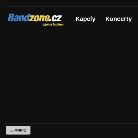
Bandzone.cz
Kapely
Koncerty
žijeme hudbou
Aktivity