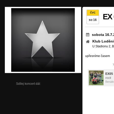
ČVC
EX 
so 16
sobota 16.7.
Klub Loděni
U Stadionu 2, 
upřesníme časem
EX05
rock
Benátk
Sdílej koncert dál: