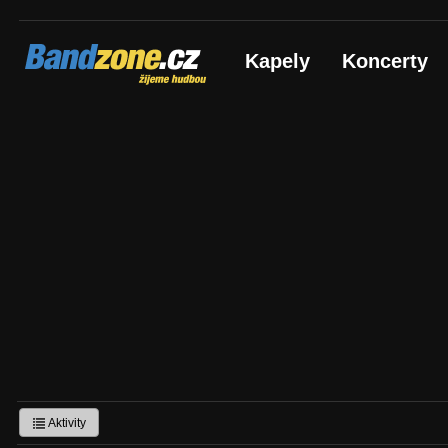
Bandzone.cz
Kapely
Koncerty
žijeme hudbou
Aktivity