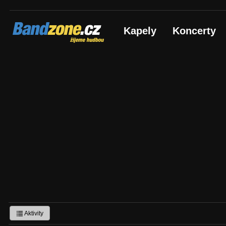
Bandzone.cz
Kapely
Koncerty
žijeme hudbou
Aktivity