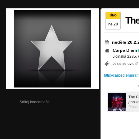
ÚNO
The
ne 20
neděle 20.2.
Carpe Diem
Jičínská 2285, 
Ještě se uvidí?
http://carpediemprah
The C
Sdílej koncert dál:
pop-r
Praha