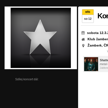
BŘE
Ko
so 12
sobota 12.3.
Klub žamber
Žamberk, Č
Shatt
metal
Jablon
Sdílej koncert dál: