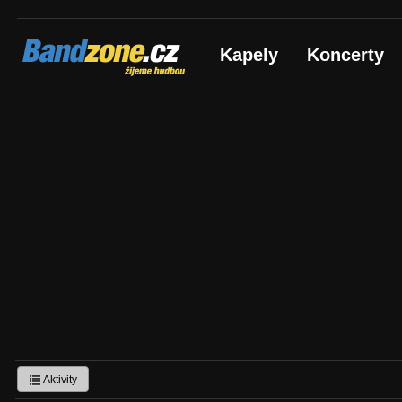
Bandzone.cz
Kapely
Koncerty
žijeme hudbou
Aktivity