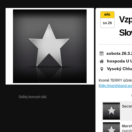
BŘE
Vzp
so 26
Slo
sobota 26.3.
hospoda U 
Vysoký Chl
Kromě TERRY účinku
(
http://marshband.wz
Sdílej koncert dál:
Seco
Mars
marsh