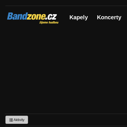
Bandzone.cz
Kapely
Koncerty
žijeme hudbou
Aktivity