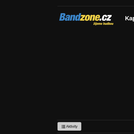
Bandzone.cz
Ka
žijeme hudbou
Aktivity