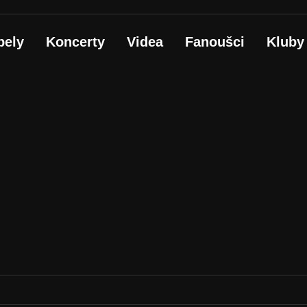
pely
Koncerty
Videa
Fanoušci
Kluby