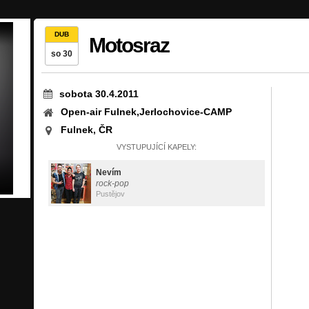
DUB
Motosraz
so 30
sobota 30.4.2011
Open-air Fulnek,Jerlochovice-CAMP
Fulnek, ČR
VYSTUPUJÍCÍ KAPELY:
Nevím
rock-pop
Pustějov