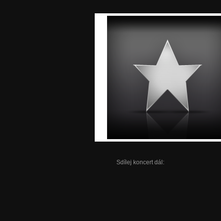
Sdílej koncert dál: