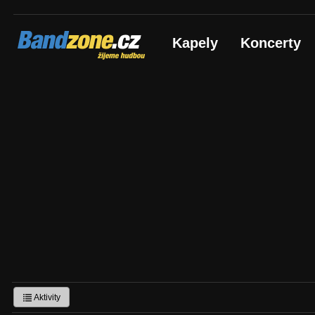
Bandzone.cz
Kapely
Koncerty
žijeme hudbou
Aktivity