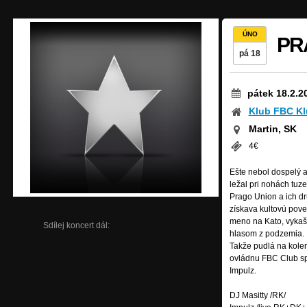
ÚNO
PRA
pá 18
pátek 18.2.2
Klub FBC K
Martin, SK
4€
Ešte nebol dospelý 
ležal pri nohách tu
Prago Union a ich dr
získava kultovú pove
meno na Kato, vykašl
Sdílej koncert dál:
hlasom z podzemia.
Takže pudlá na kolen
ovládnu FBC Club sp
Impulz.
DJ Masitty /RK/