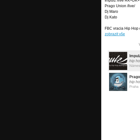
Impulz /live RK+DK
Prago Union /live/
Dj Maro
Dj Kato
FBC vracia Hip Hop 
zobrazit vše
Impul
hip h
Prago
hip ho
Praha