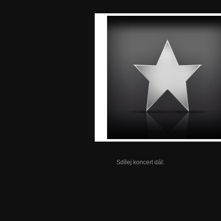
Sdílej koncert dál: