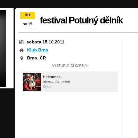
ŘÍJ
festival Potulný dělník
so 15
sobota 15.10.2011
Klub Brno
Brno, ČR
VYSTUPUJÍCÍ KAPELY:
Helemese
alternative-punk
Kyjov