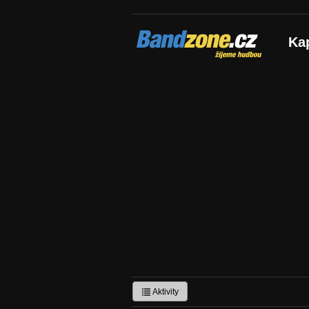
Bandzone.cz
Ka
žijeme hudbou
Aktivity