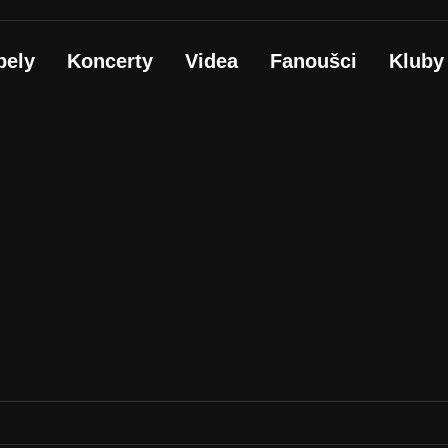
pely
Koncerty
Videa
Fanoušci
Kluby