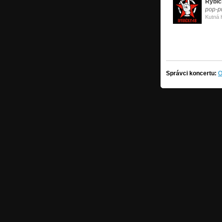
Rybič
pop-p
Kutná 
Správci koncertu:
O