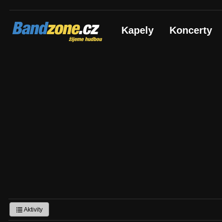
Bandzone.cz
Kapely
Koncerty
žijeme hudbou
Aktivity