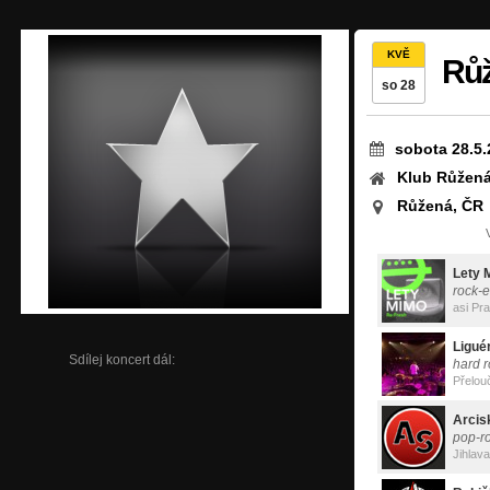
KVĚ
Růž
so 28
sobota 28.5.
Klub Růžen
Růžená, ČR
Lety 
rock-e
Ligué
Sdílej koncert dál:
hard r
Přelou
Arcis
pop-ro
Jihlava