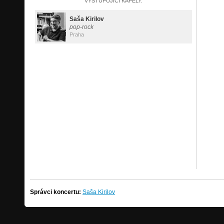
VYSTUPUJÍCÍ KAPELY:
Saša Kirilov
pop-rock
Praha
Správci koncertu:
Saša Kirilov