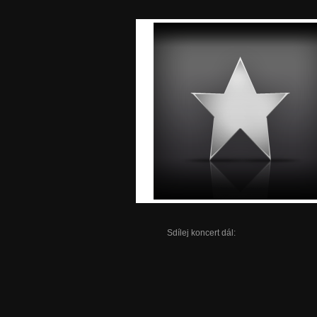
Sdílej koncert dál: