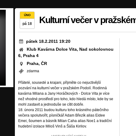
ÚNO
Kulturní večer v pražské
pá 18
pátek 18.2.2011 19:20
Klub Kavárna Dolce Vita, Nad sokolovnou
6, Praha 4
Praha, ČR
zdarma
Přátelé, sousedé a krajani, přijměte co nejuctivější
pozvání na kulturní večer v pražském Podolí. Rodinná
kavárna Milana a Jany Horáčkových - Dolce Vita je více
než vhodné prostředí pro toho, kdo hledá místo, kde by se
mohl zastavit a jednoduše se cítit dobře.
18. února 2011 budou kulturu toho krásného pátečního
večera spolutvořit, písničkář Adam Březík alias Eidee
Emei, šoumen a básník Milan Caha alias Noe1 a tradiční
hudební izolace Miloš Vinš a Šáša Kirilov.