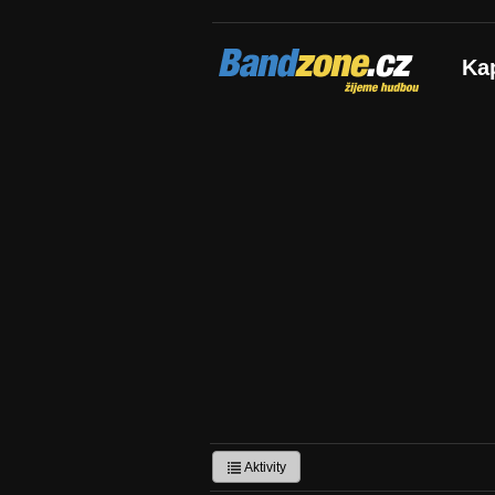
Bandzone.cz
Ka
žijeme hudbou
Aktivity