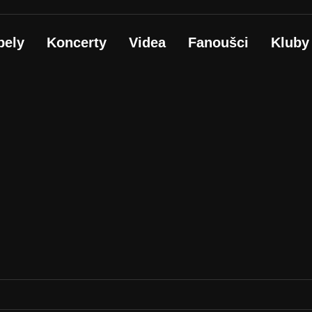
pely
Koncerty
Videa
Fanoušci
Kluby