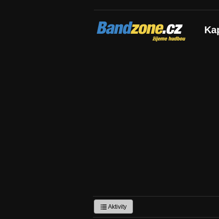
Bandzone.cz
Ka
žijeme hudbou
Aktivity