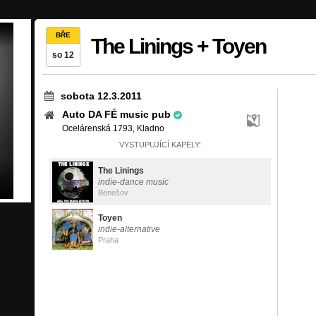
BŘE
The Linings + Toyen
so 12
sobota 12.3.2011
Auto DA FÉ music pub
Ocelárenská 1793, Kladno
VYSTUPUJÍCÍ KAPELY:
The Linings
indie-dance music
Benešov
Toyen
indie-alternative
Praha