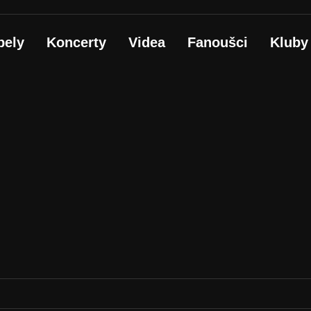
pely
Koncerty
Videa
Fanoušci
Kluby