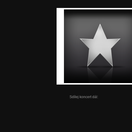
Sdílej koncert dál: