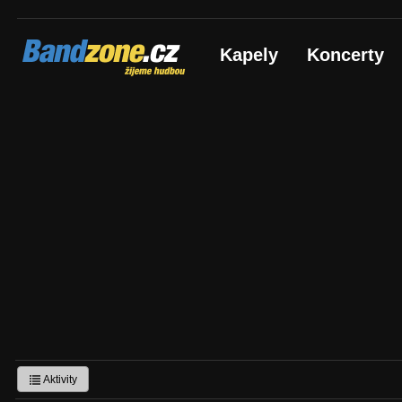
Bandzone.cz
Kapely
Koncerty
žijeme hudbou
Aktivity