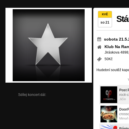
KVĚ
Stá
so 21
sobota 21.5.
Klub Na Ra
Jiráskova 4898
50Kč
Hudební soutěž kape
Post 
Sdílej koncert dál:
rock-
Jičín
Door
cross
Mimoň
Rónin