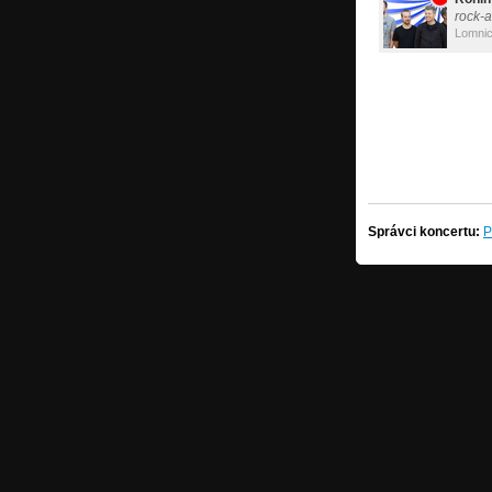
rock-a
Lomnic
Správci koncertu:
P