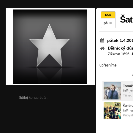
DUB
Šat
pá 01
pátek 1.4.20
Dělnický dů
Žižkova 1696, J
upřesníme
Tomáš
folk-p
Třinec
Sdílej koncert dál:
Šatla
folk-r
Přibys