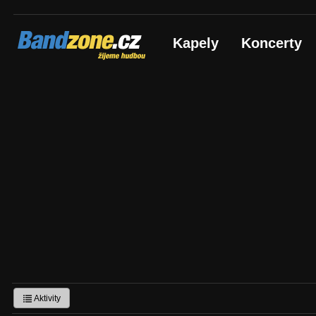
Bandzone.cz
Kapely
Koncerty
žijeme hudbou
Aktivity