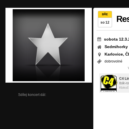
BŘE
Res
so 12
sobota 12.3.
Sedmihorky
Karlovice, Č
dobrovolné
C4 Li
folk-r
Klokoč
Sdílej koncert dál: