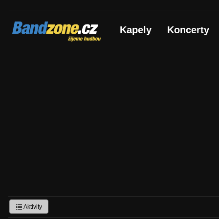
Bandzone.cz
Kapely
Koncerty
žijeme hudbou
Aktivity