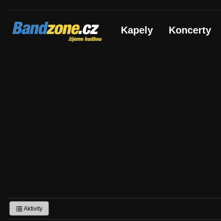
Bandzone.cz
Kapely
Koncerty
žijeme hudbou
Aktivity