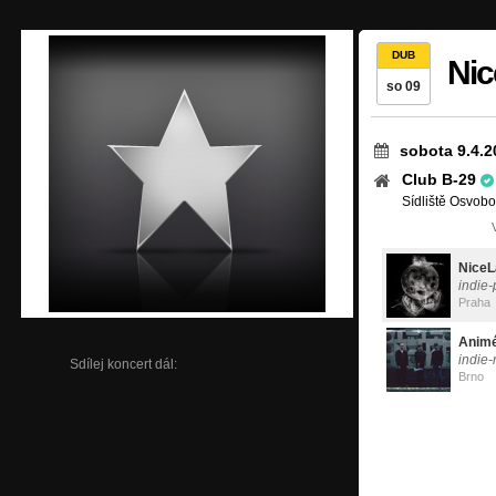
DUB
Ni
so 09
sobota 9.4.2
Club B-29
Sídliště Osvob
NiceL
indie
Praha
Anim
indie-
Sdílej koncert dál:
Brno