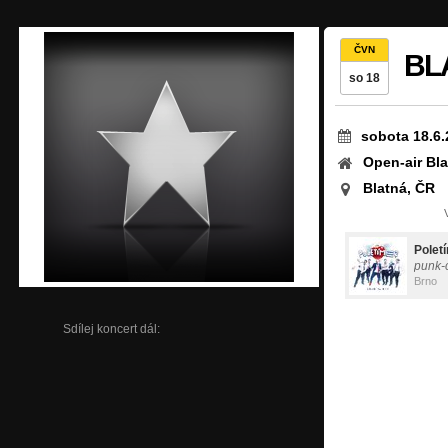
ČVN
BLA
so 18
sobota 18.6.
Open-air Bl
Blatná, ČR
Polet
punk-
Brno
Sdílej koncert dál: