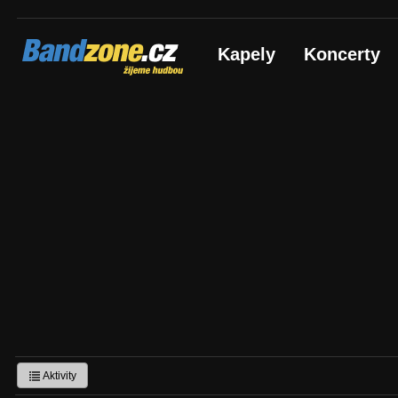
Bandzone.cz
Kapely
Koncerty
žijeme hudbou
Aktivity