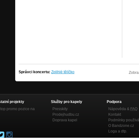
Správci koncertu:
Zplihlé tělíčko
Zobra
statní projekty
Služby pro kapely
Podpora
top promo pozice na
Presskity
Nápověda &
FAQ
Prodejhudbu.cz
Kontakt
Doprava kapel
Podmínky používá
O Bandzone.cz
Loga a dtp.