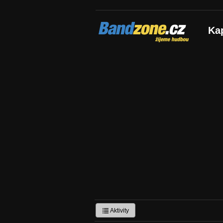
Bandzone.cz
Ka
žijeme hudbou
Aktivity