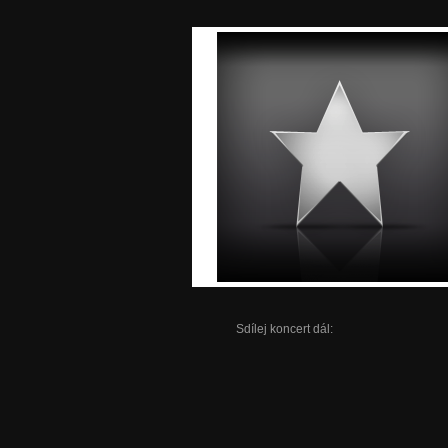
Sdílej koncert dál: