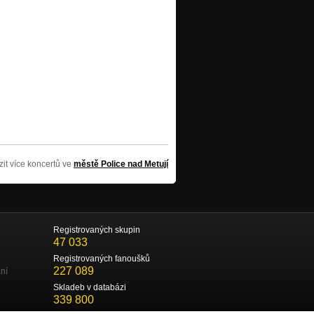
zit více koncertů ve
městě Police nad Metují
Registrovaných skupin
47 033
Registrovaných fanoušků
227 089
ní
Skladeb v databázi
339 800