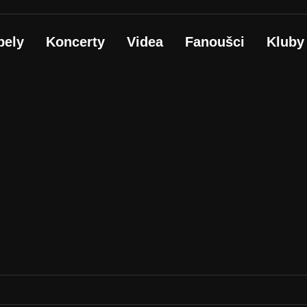
pely
Koncerty
Videa
Fanoušci
Kluby