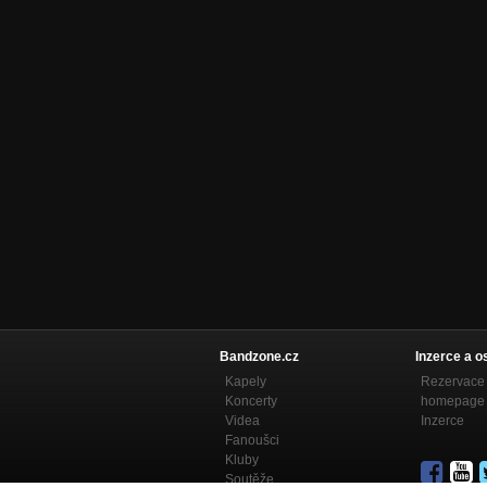
Bandzone.cz
Inzerce a o
Kapely
Rezervace 
Koncerty
homepage
Videa
Inzerce
Fanoušci
Kluby
Soutěže