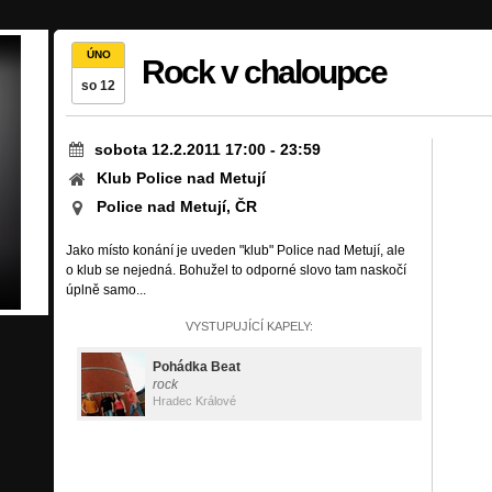
ÚNO
Rock v chaloupce
so 12
sobota 12.2.2011 17:00
-
23:59
Klub Police nad Metují
Police nad Metují, ČR
Jako místo konání je uveden "klub" Police nad Metují, ale
o klub se nejedná. Bohužel to odporné slovo tam naskočí
úplně samo...
VYSTUPUJÍCÍ KAPELY:
Pohádka Beat
rock
Hradec Králové