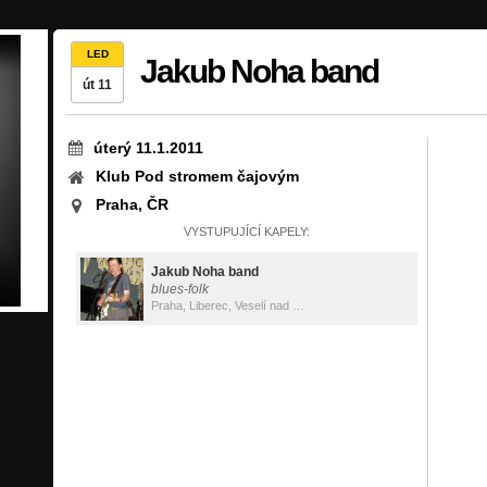
LED
Jakub Noha band
út 11
úterý 11.1.2011
Klub Pod stromem čajovým
Praha, ČR
VYSTUPUJÍCÍ KAPELY:
Jakub Noha band
blues-folk
Praha, Liberec, Veselí nad Moravou