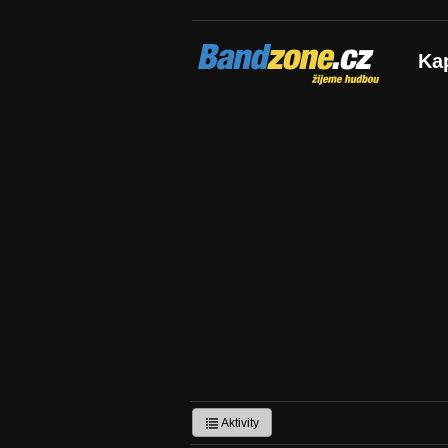
Bandzone.cz
Ka
žijeme hudbou
Aktivity