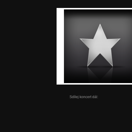
Sdílej koncert dál: