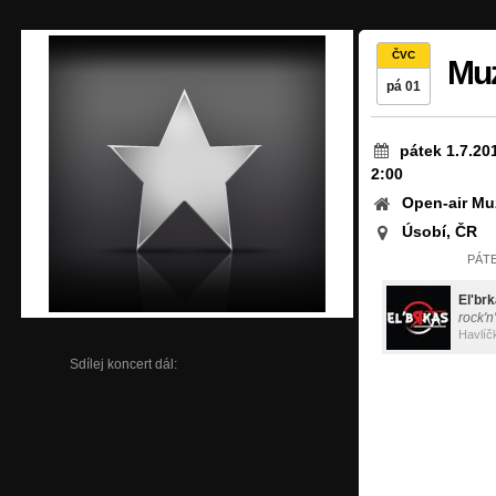
ČVC
Muz
pá 01
pátek 1.7.20
2:00
Open-air Mu
Úsobí, ČR
PÁTE
El'br
rock'n
Havlíč
Sdílej koncert dál: