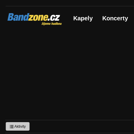
Bandzone.cz
Kapely
Koncerty
žijeme hudbou
Aktivity