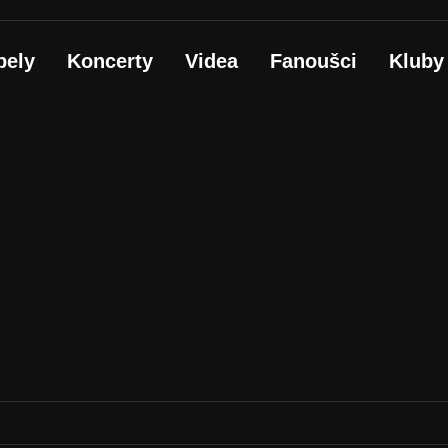
pely
Koncerty
Videa
Fanoušci
Kluby