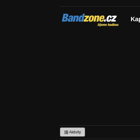
Bandzone.cz
Ka
žijeme hudbou
Aktivity