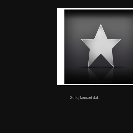
Sdílej koncert dál: