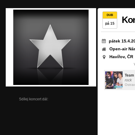
DUB
Kon
pá 15
pátek 15.4.2
Open-air Ná
Havířov, ČR
Team 
rock
Ostra
Sdílej koncert dál: