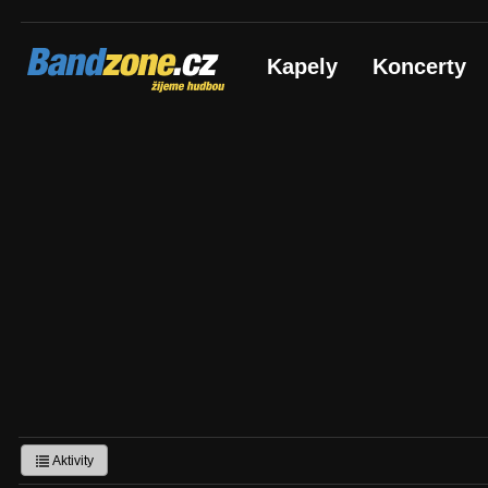
Bandzone.cz
Kapely
Koncerty
žijeme hudbou
Aktivity