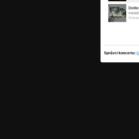
Delite
metal
Ostra
Správci koncertu:
K