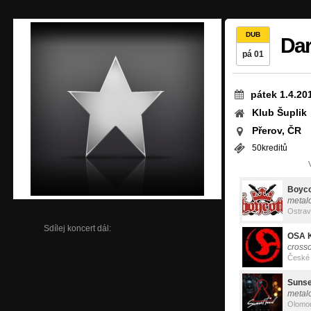
DUB
Dar
pá 01
pátek 1.4.20
Klub Šuplik
Přerov, ČR
50kreditů
Boyco
metal
Ostra
Sdílej koncert dál:
OSA K
cross
České 
Sunset
metal
Olomo