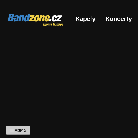
Bandzone.cz
Kapely
Koncerty
žijeme hudbou
Aktivity