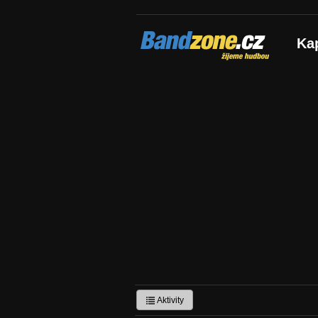
Bandzone.cz
Ka
žijeme hudbou
Aktivity