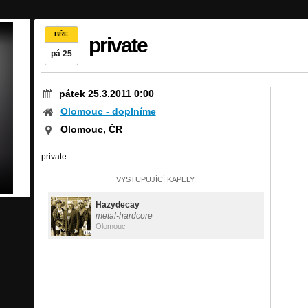
BŘE
private
pá 25
pátek 25.3.2011 0:00
Olomouc - doplníme
Olomouc, ČR
private
VYSTUPUJÍCÍ KAPELY:
Hazydecay
metal-hardcore
Olomouc