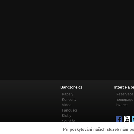
Bandzone.cz
Inzerce a o
Kapely
Rezervace 
Koncerty
homepage
Videa
Inzerce
Fanoušci
Kluby
Soutěže
Bandzone.cz blog
Při poskytování našich služeb nám po