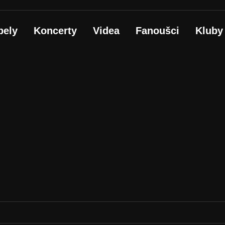
pely
Koncerty
Videa
Fanoušci
Kluby