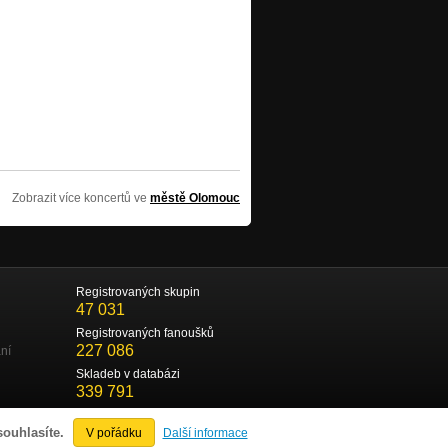
Zobrazit více koncertů ve
městě Olomouc
Registrovaných skupin
47 031
Registrovaných fanoušků
227 086
ní
Skladeb v databázi
339 791
souhlasíte.
V pořádku
Další informace