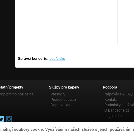
Správci koncertu:
Lee/Líčko
statní projekty
Služby pro kapely
Podpora
top promo pozice na
Presskity
Nápověda &
FAQ
Prodejhudbu.cz
Kontakt
Doprava kapel
Podmínky používá
O Bandzone.cz
Loga a dtp.
máhají soubory cookie. Využíváním našich služeb s jejich používáním 