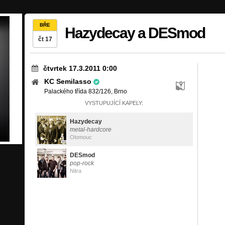
BŘE
Hazydecay a DESmod
čt 17
čtvrtek 17.3.2011 0:00
KC Semilasso
Palackého třída 832/126, Brno
VYSTUPUJÍCÍ KAPELY:
Hazydecay
metal-hardcore
Olomouc
DESmod
pop-rock
Nitra