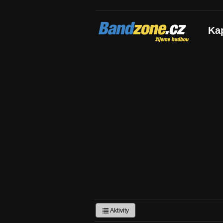
Bandzone.cz
Ka
žijeme hudbou
Aktivity