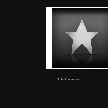
Sdílej koncert dál: