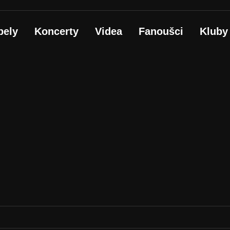
pely
Koncerty
Videa
Fanoušci
Kluby