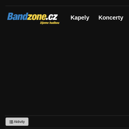
Bandzone.cz
Kapely
Koncerty
žijeme hudbou
Aktivity