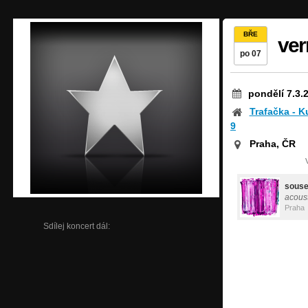
BŘE
ver
po 07
pondělí 7.3.
Trafačka - K
9
Praha, ČR
souse
acous
Praha
Sdílej koncert dál: