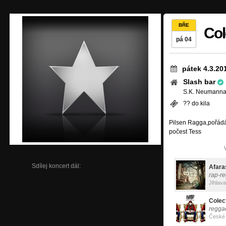
BŘE
Col
pá 04
pátek 4.3.20
Slash bar
S.K. Neumanna 
?? do kila
Pilsen Ragga,pořádá 
počest Tess
Sdílej koncert dál:
Afara
rap-r
Jihlava
Colec
regga
České 