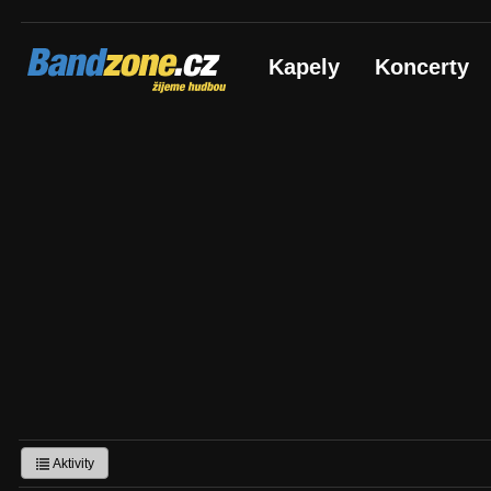
Bandzone.cz
Kapely
Koncerty
žijeme hudbou
Aktivity