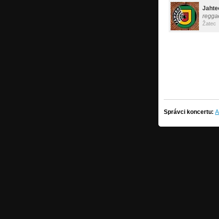
Jahte
regga
Žatec
Správci koncertu:
A