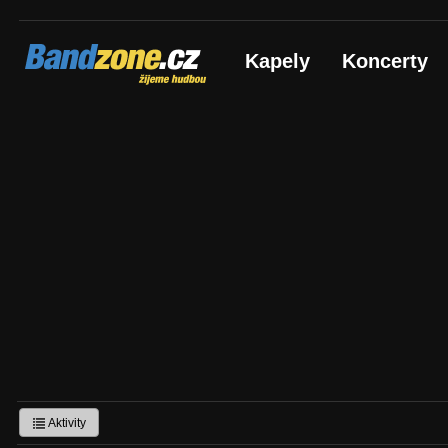
Bandzone.cz
Kapely
Koncerty
žijeme hudbou
Aktivity