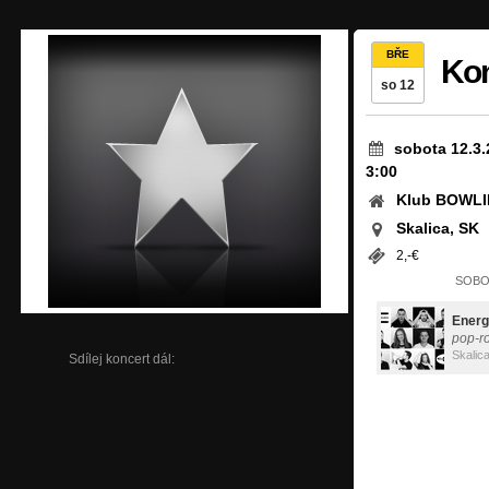
BŘE
Ko
so 12
sobota 12.3.
3:00
Klub BOWL
Skalica, SK
2,-€
SOBOT
Energ
pop-r
Skalic
Sdílej koncert dál: