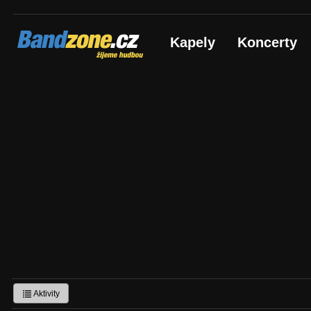
Bandzone.cz
Kapely
Koncerty
žijeme hudbou
Aktivity