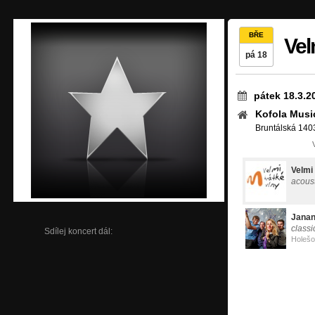
BŘE
Vel
pá 18
pátek 18.3.2
Kofola Musi
Bruntálská 140
Velmi
acoust
Jana
classi
Sdílej koncert dál:
Holešo