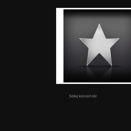
Sdílej koncert dál: