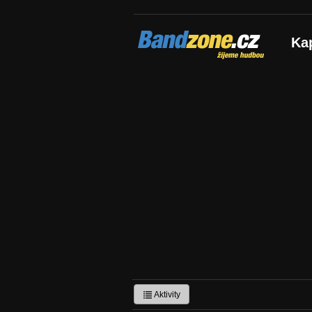
Bandzone.cz
Ka
žijeme hudbou
Aktivity