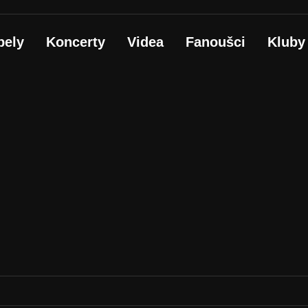
pely
Koncerty
Videa
Fanoušci
Kluby