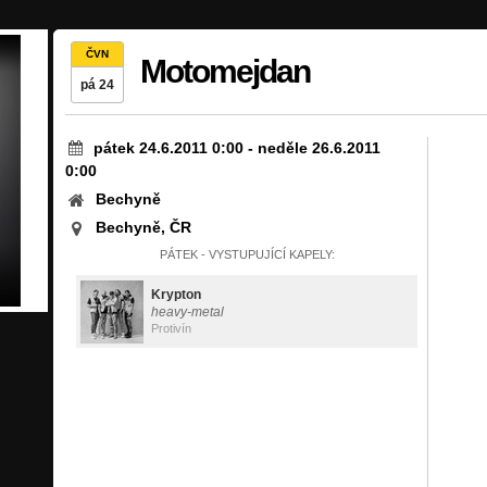
ČVN
Motomejdan
pá 24
pátek 24.6.2011 0:00
-
neděle 26.6.2011
0:00
Bechyně
Bechyně, ČR
PÁTEK - VYSTUPUJÍCÍ KAPELY:
Krypton
heavy-metal
Protivín