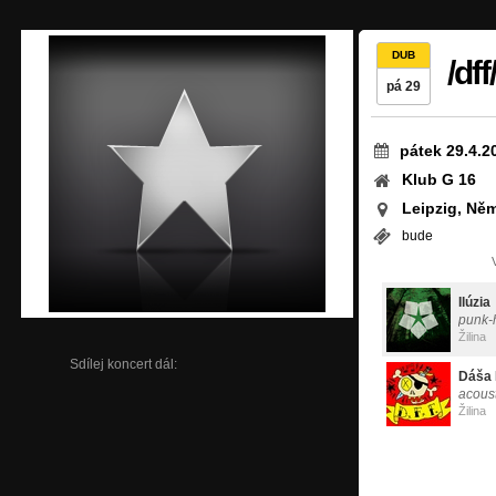
DUB
/dff/
pá 29
pátek 29.4.2
Klub G 16
Leipzig, Ně
bude
Ilúzia
punk-
Žilina
Sdílej koncert dál:
Dáša 
acous
Žilina