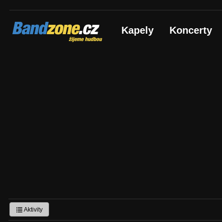
Bandzone.cz
Kapely
Koncerty
žijeme hudbou
Aktivity