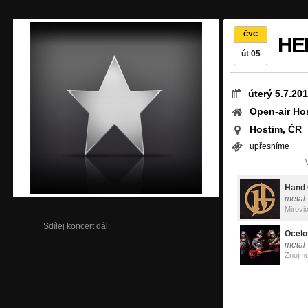
ČVC
HE
út 05
úterý 5.7.201
Open-air Ho
Hostim, ČR
upřesníme
Hand
metal
Mirovi
Sdílej koncert dál:
Ocelot
metal-
Znojm