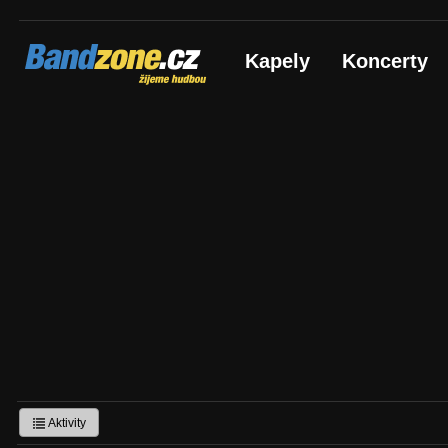
Bandzone.cz
Kapely
Koncerty
žijeme hudbou
Aktivity