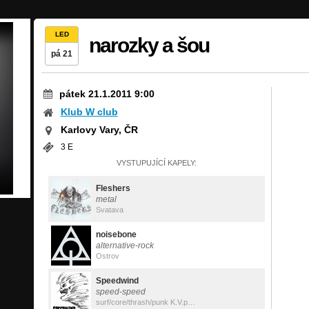
LED
narozky a šou
pá 21
pátek 21.1.2011 9:00
Klub W club
Karlovy Vary, ČR
3 E
VYSTUPUJÍCÍ KAPELY:
Fleshers
metal
Svatava
noisebone
alternative-rock
Ostrov
Speedwind
speed-speed
surf/core/thrash/punk K.V.periphery airport village OLŠOVÁ VRATA