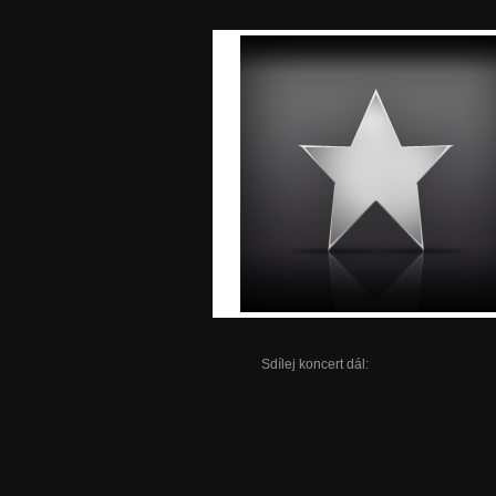
Sdílej koncert dál: