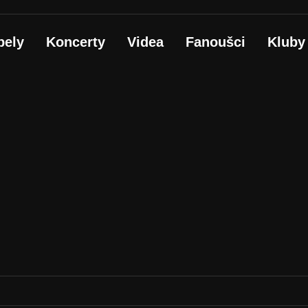
pely
Koncerty
Videa
Fanoušci
Kluby