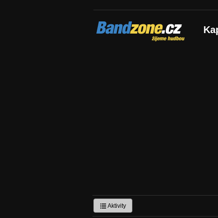
Bandzone.cz
Ka
žijeme hudbou
Aktivity