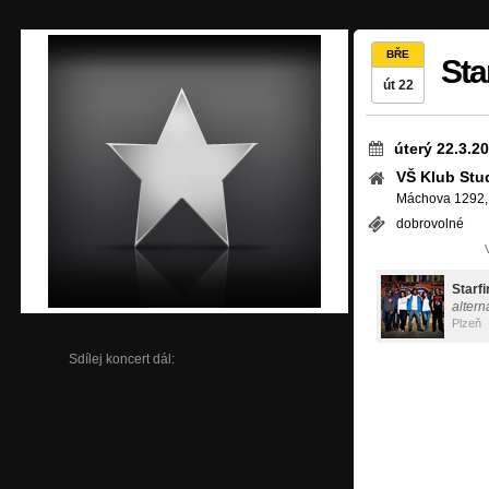
BŘE
Sta
út 22
úterý 22.3.2
VŠ Klub Stu
Máchova 1292, 
dobrovolné
Starfi
altern
Plzeň
Sdílej koncert dál: