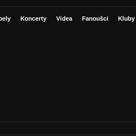
pely
Koncerty
Videa
Fanoušci
Kluby