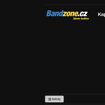
Bandzone.cz
Ka
žijeme hudbou
Aktivity