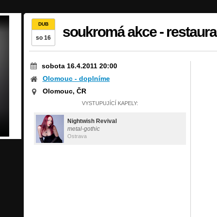
DUB
soukromá akce - restaur
so 16
sobota 16.4.2011 20:00
Olomouc - doplníme
Olomouc, ČR
VYSTUPUJÍCÍ KAPELY:
Nightwish Revival
metal-gothic
Ostrava