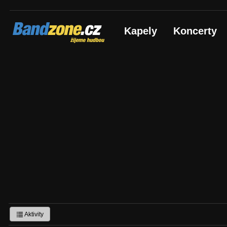
Bandzone.cz
Kapely
Koncerty
žijeme hudbou
Aktivity