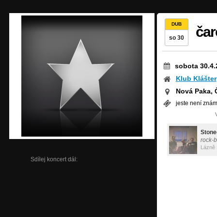
DUB
čar
so 30
sobota 30.4.
Klub Klášter
Nová Paka, 
jeste není zná
Stone
rock-
Lázně 
Sdílej koncert dál: