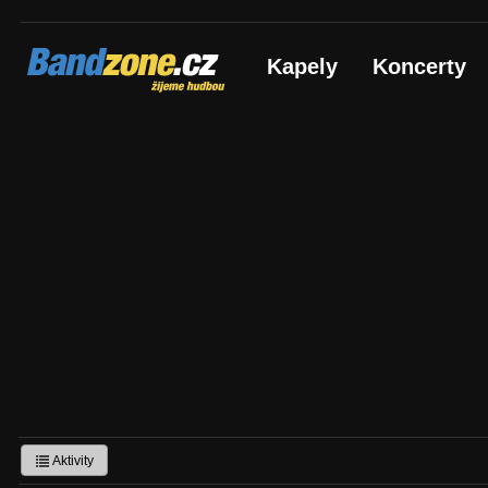
Bandzone.cz
Kapely
Koncerty
žijeme hudbou
Aktivity