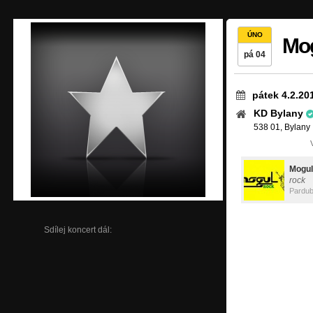
ÚNO
Mog
pá 04
pátek 4.2.20
KD Bylany
538 01, Bylany
Mogul
rock
Pardub
Sdílej koncert dál: