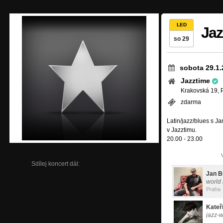
LED
Jaz
so 29
sobota 29.1.
Jazztime
Krakovská 19, 
zdarma
Latin/jazz/blues s J
v Jazztimu.
20.00 - 23.00
Sdílej koncert dál:
Jan B
world
Praha
Kateř
jazz-