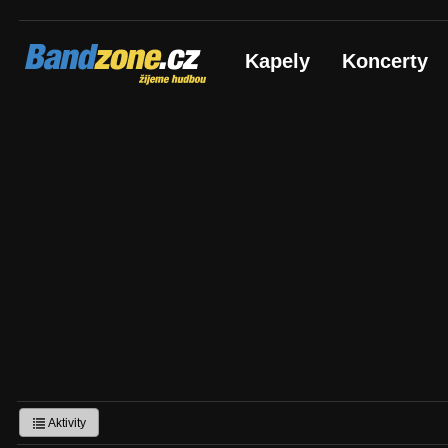
Bandzone.cz
Kapely
Koncerty
žijeme hudbou
Aktivity