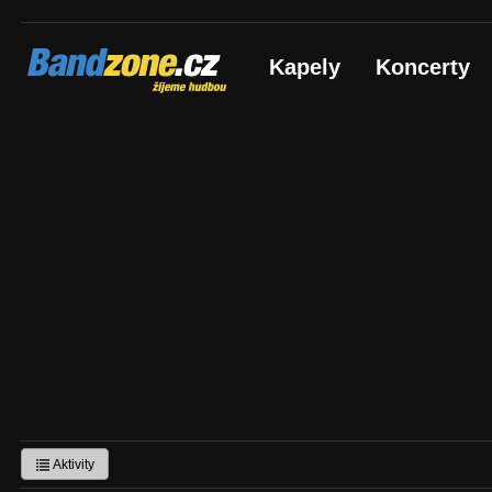
Bandzone.cz
Kapely
Koncerty
žijeme hudbou
Aktivity