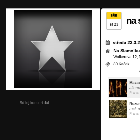
BŘE
na 
st 23
středa 23.3.
Na Slamníku
Wolkerova 12, 
80 Kaček
Mazac
altern
Praha
Sdílej koncert dál:
Rozum
rock-
Praha