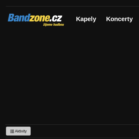
Bandzone.cz
Kapely
Koncerty
žijeme hudbou
Aktivity