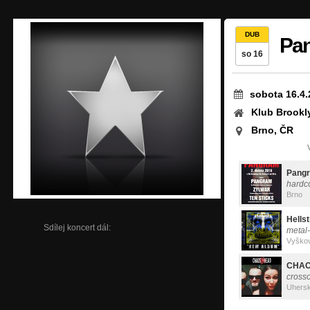
DUB
Pan
so 16
sobota 16.4.
Klub Brookl
Brno, ČR
Pang
hardc
Brno
Hellst
Sdílej koncert dál:
metal
Vyško
CHAO
cross
Uhersk