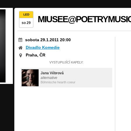
LED
MIUSEE@POETRYMUSI
so 29
sobota 29.1.2011 20:00
Divadlo Komedie
Praha, ČR
VYSTUPUJÍCÍ KAPELY:
Jana Vébrová
alternative
Böhmische hearth coeur