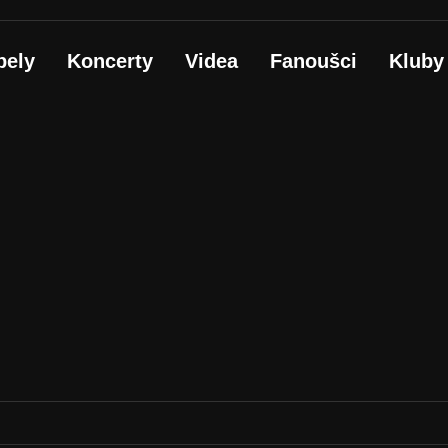
pely
Koncerty
Videa
Fanoušci
Kluby