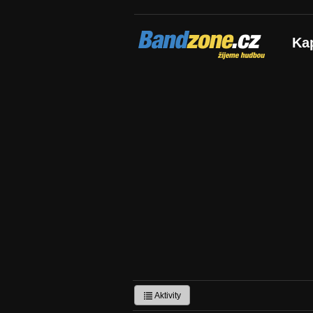
Bandzone.cz
Ka
žijeme hudbou
Aktivity