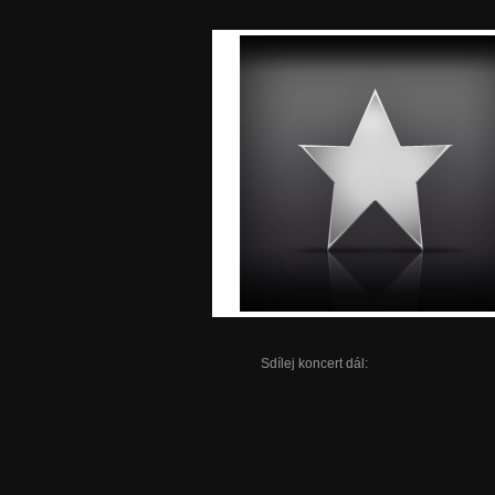
Sdílej koncert dál: