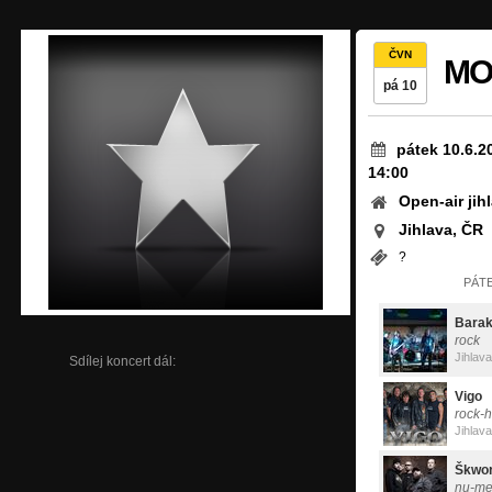
ČVN
MO
pá 10
pátek 10.6.2
14:00
Open-air jih
Jihlava, ČR
?
PÁTE
Bara
rock
Jihlava
Sdílej koncert dál:
Vigo
rock-h
Jihlava
Škwo
nu-me