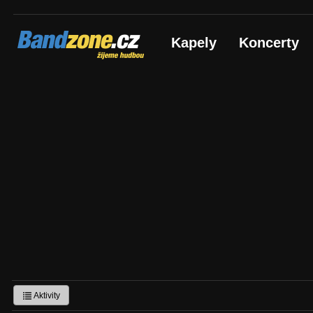
Bandzone.cz
Kapely
Koncerty
žijeme hudbou
Aktivity