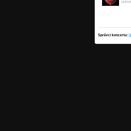
Uhříně
Správci koncertu:
N