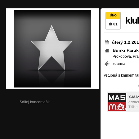
ÚNO
klu
út 01
úterý 1.2.20
Bunkr Paruk
Prokopova, Pra
zdarma
vstupná s knirkem t
X-MA
Sdílej koncert dál:
hardc
Tišice