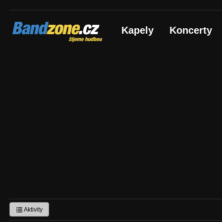
Bandzone.cz
Kapely
Koncerty
žijeme hudbou
Aktivity